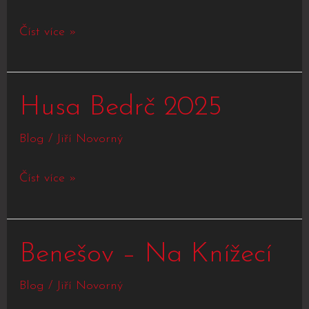
Bedrč
Číst více »
Husa
2025
Husa Bedrč 2025
Blog
/
Jiří Novorný
Husa
Číst více »
Bedrč
2025
Benešov – Na Knížecí
Blog
/
Jiří Novorný