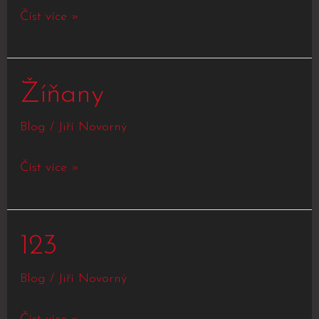
Benešov
Číst více »
–
Na
Knížecí
Žíňany
Blog
/
Jiří Novorný
Žíňany
Číst více »
123
Blog
/
Jiří Novorný
123