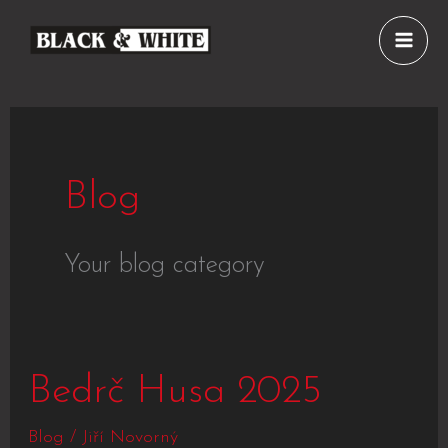
Přeskočit
na
obsah
Blog
Your blog category
Bedrč Husa 2025
Blog
/
Jiří Novorný